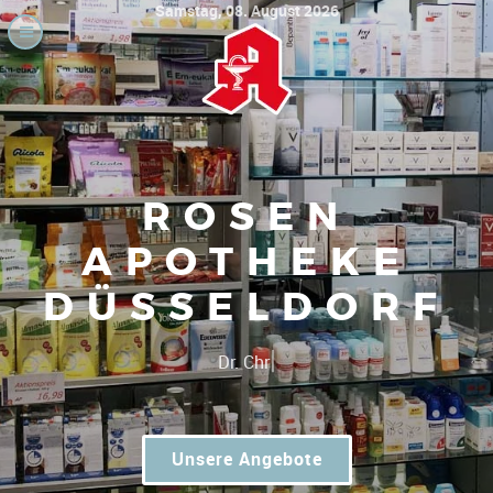
Samstag, 08. August 2026
ROSEN
APOTHEKE
DÜSSELDORF
|
Gute Preise - umfassender Service - qualifiz
Unsere Angebote