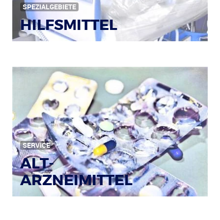
SPEZIALGEBIETE
HILFSMITTEL
Bild: © Rainer Sturm / pixelio.de
SERVICE
ALT-
ARZNEIMITTEL