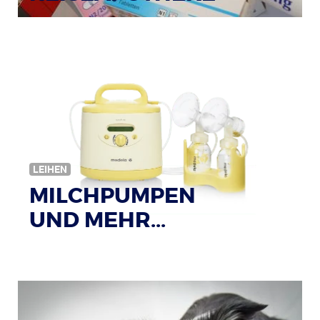
Bildquelle: © Tim Reckmann / pixelio.de
LEIHEN
MILCHPUMPEN
UND MEHR...