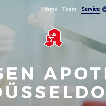
Home
Team
Service
SEN APO
DÜSSELD