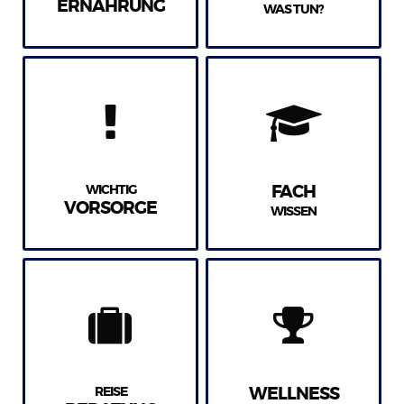
ERNÄHRUNG
WAS TUN?
WICHTIG
FACH
VORSORGE
WISSEN
REISE
WELLNESS