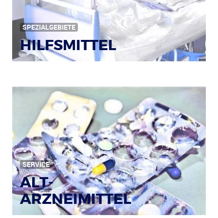
SPEZIALGEBIETE
HILFSMITTEL
Bild: © Rainer Sturm / pixelio.de
SERVICE
ALT-
ARZNEIMITTEL