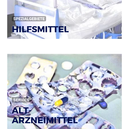
SPEZIALGEBIETE
HILFSMITTEL
Bild: © Rainer Sturm / pixelio.de
SERVICE
ALT-
ARZNEIMITTEL