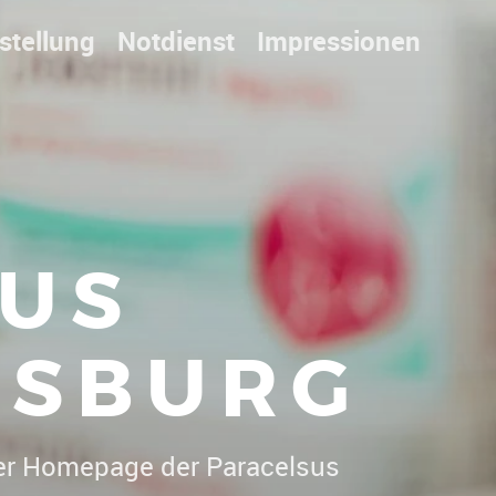
stellung
Notdienst
Impressionen
US
ISBURG
 Willkomm
|