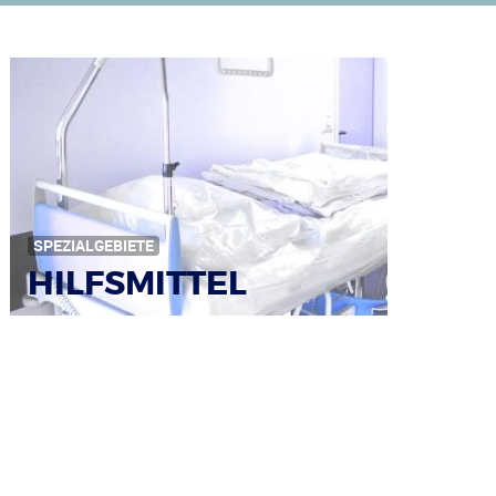
SPEZIALGEBIETE
HILFSMITTEL
Bild: © Rainer Sturm / pixelio.de