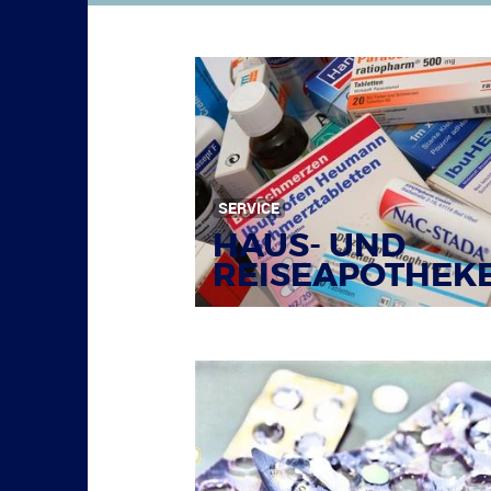
SERVICE
HAUS- UND
REISEAPOTHEK
Bildquelle: © Tim Reckmann / pixelio.de