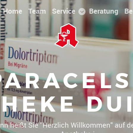
Home
Team
Service
Beratung
Be
PARACELS
HEKE DU
. Christoph Herrmann heißt Sie "Herzlich