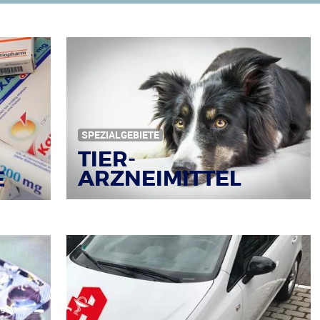
SPEZIALGEBIETE
TIER-
ARZNEIMITTEL
E
Bildquelle: © Iris Klauenberg / pixelio.de