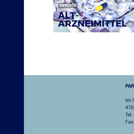
SERVICE
ALT-
ARZNEIMITTEL
PA
Im 
470
Tel.:
Fax