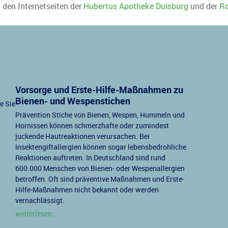
u den Internetseiten der
Hubertus Apotheke Duisburg
und der
Ro
Vorsorge und Erste-Hilfe-Maßnahmen zu
Bienen- und Wespenstichen
e Sie
Prävention Stiche von Bienen, Wespen, Hummeln und
Hornissen können schmerzhafte oder zumindest
juckende Hautreaktionen verursachen. Bei
Insektengiftallergien können sogar lebensbedrohliche
Reaktionen auftreten. In Deutschland sind rund
600.000 Menschen von Bienen- oder Wespenallergien
betroffen. Oft sind präventive Maßnahmen und Erste-
Hilfe-Maßnahmen nicht bekannt oder werden
vernachlässigt.
weiterlesen...