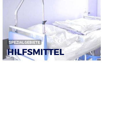
SPEZIALGEBIETE
HILFSMITTEL
Bild: © Rainer Sturm / pixelio.de