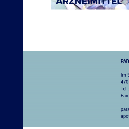
ARZNEIMITTEL
PA
Im 
470
Tel.:
Fax
par
apo