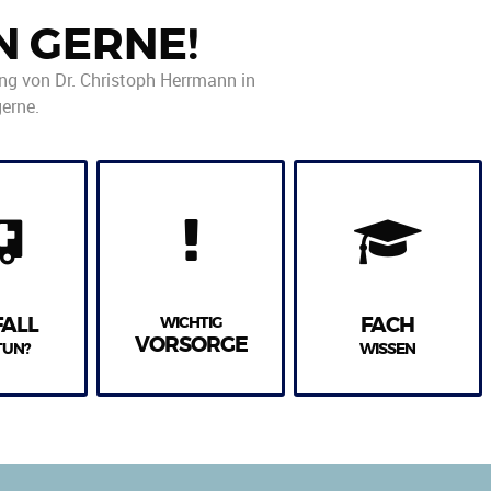
N GERNE!
ung von Dr. Christoph Herrmann in
erne.
FALL
WICHTIG
FACH
VORSORGE
TUN?
WISSEN