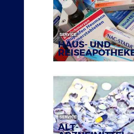
SERVICE
HAUS- UND
REISEAPOTHEK
Bildquelle: © Tim Reckmann / pixelio.de
SERVICE
ALT-