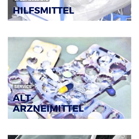
HILFSMITTEL
Bild: © Rainer Sturm / pixelio.de
SERVICE
ALT-
ARZNEIMITTEL