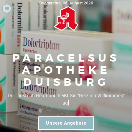
Donnerstag, 06. August 2026
PARACELSUS
APOTHEKE
DUISBURG
|
Dr. Christoph Herrmann heißt
Unsere Angebote