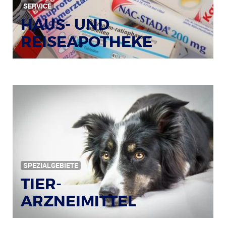
SERVICE
HAUS- UND
REISEAPOTHEKE
Bildquelle: © Tim Reckmann / pixelio.de
SPEZIALGEBIETE
TIER-
ARZNEIMITTEL