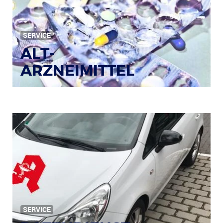
Bild: © Rainer Sturm / pixelio.de
SERVICE
ALT-
ARZNEIMITTEL
SERVICE