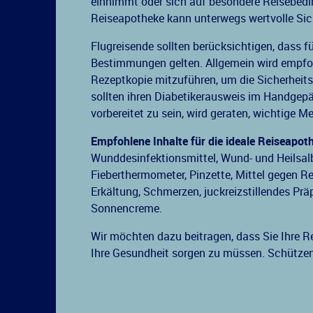
einnimmt oder sich auf besondere Reisebedi
Reiseapotheke kann unterwegs wertvolle Sich
Flugreisende sollten berücksichtigen, dass fü
Bestimmungen gelten. Allgemein wird empfohl
Rezeptkopie mitzuführen, um die Sicherheits
sollten ihren Diabetikerausweis im Handge
vorbereitet zu sein, wird geraten, wichtig
Empfohlene Inhalte für die ideale Reiseapot
Wunddesinfektionsmittel, Wund- und Heilsalb
Fieberthermometer, Pinzette, Mittel gegen Rei
Erkältung, Schmerzen, juckreizstillendes Pr
Sonnencreme.
Wir möchten dazu beitragen, dass Sie Ihre R
Ihre Gesundheit sorgen zu müssen. Schützen 