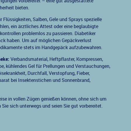
ngungen vorbereitet – eine gut ausgestattete
erheit bieten.
r Flüssigkeiten, Salben, Gele und Sprays spezielle
en, ein ärztliches Attest oder eine beglaubigte
kontrollen problemlos zu passieren. Diabetiker
päck haben. Um auf möglichen Gepäckverlust
e Medikamente stets im Handgepäck aufzubewahren.
heke:
Verbandsmaterial, Heftpflaster, Kompressen,
e, kühlendes Gel für Prellungen und Verstauchungen,
sekrankheit, Durchfall, Verstopfung, Fieber,
äparat bei Insektenstichen und Sonnenbrand,
eise in vollen Zügen genießen können, ohne sich um
Sie sich unterwegs und seien Sie gut vorbereitet.