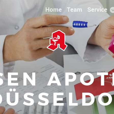
Home
Team
Service
SEN APO
DÜSSELD