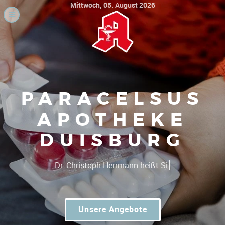
Mittwoch, 05. August 2026
PARACELSUS
APOTHEKE
DUISBURG
|
Gute Pr
Unsere Angebote