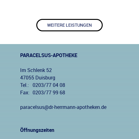
WEITERE LEISTUNGEN
PARACELSUS-APOTHEKE
Im Schlenk 52
47055 Duisburg
Tel.:
0203/77 04 08
Fax:
0203/77 99 68
paracelsus@dr-herrmann-apotheken.de
Öffnungszeiten