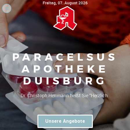
Freitag, 07. August 2026
PARACELSUS
APOTHEKE
DUISBURG
|
Dr
Unsere Angebote