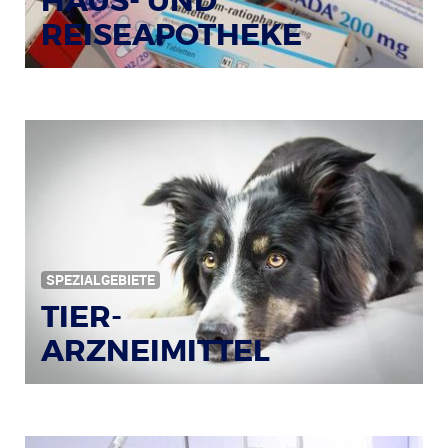
HAUS- UND
REISEAPOTHEKE
Bildquelle: © Tim Reckmann / pixelio.de
SPEZIALGEBIETE
TIER-
ARZNEIMITTEL